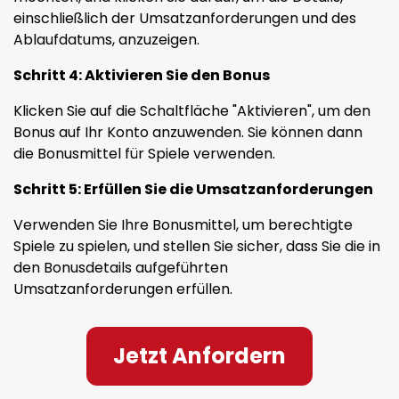
einschließlich der Umsatzanforderungen und des
Ablaufdatums, anzuzeigen.
Schritt 4: Aktivieren Sie den Bonus
Klicken Sie auf die Schaltfläche "Aktivieren", um den
Bonus auf Ihr Konto anzuwenden. Sie können dann
die Bonusmittel für Spiele verwenden.
Schritt 5: Erfüllen Sie die Umsatzanforderungen
Verwenden Sie Ihre Bonusmittel, um berechtigte
Spiele zu spielen, und stellen Sie sicher, dass Sie die in
den Bonusdetails aufgeführten
Umsatzanforderungen erfüllen.
Jetzt Anfordern