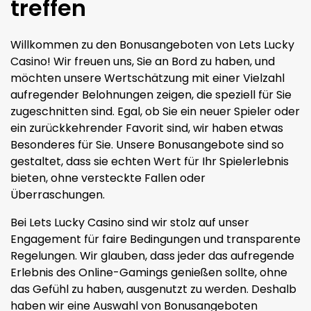
treffen
Willkommen zu den Bonusangeboten von Lets Lucky
Casino! Wir freuen uns, Sie an Bord zu haben, und
möchten unsere Wertschätzung mit einer Vielzahl
aufregender Belohnungen zeigen, die speziell für Sie
zugeschnitten sind. Egal, ob Sie ein neuer Spieler oder
ein zurückkehrender Favorit sind, wir haben etwas
Besonderes für Sie. Unsere Bonusangebote sind so
gestaltet, dass sie echten Wert für Ihr Spielerlebnis
bieten, ohne versteckte Fallen oder
Überraschungen.
Bei Lets Lucky Casino sind wir stolz auf unser
Engagement für faire Bedingungen und transparente
Regelungen. Wir glauben, dass jeder das aufregende
Erlebnis des Online-Gamings genießen sollte, ohne
das Gefühl zu haben, ausgenutzt zu werden. Deshalb
haben wir eine Auswahl von Bonusangeboten