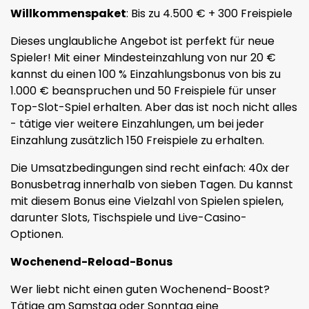
Willkommenspaket
: Bis zu 4.500 € + 300 Freispiele
Dieses unglaubliche Angebot ist perfekt für neue
Spieler! Mit einer Mindesteinzahlung von nur 20 €
kannst du einen 100 % Einzahlungsbonus von bis zu
1.000 € beanspruchen und 50 Freispiele für unser
Top-Slot-Spiel erhalten. Aber das ist noch nicht alles
- tätige vier weitere Einzahlungen, um bei jeder
Einzahlung zusätzlich 150 Freispiele zu erhalten.
Die Umsatzbedingungen sind recht einfach: 40x der
Bonusbetrag innerhalb von sieben Tagen. Du kannst
mit diesem Bonus eine Vielzahl von Spielen spielen,
darunter Slots, Tischspiele und Live-Casino-
Optionen.
Wochenend-Reload-Bonus
Wer liebt nicht einen guten Wochenend-Boost?
Tätige am Samstag oder Sonntag eine