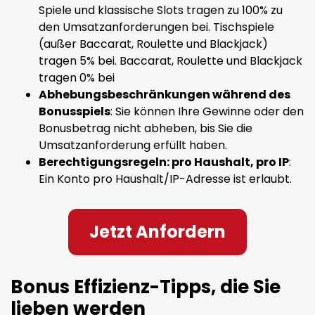
Spiele und klassische Slots tragen zu 100% zu
den Umsatzanforderungen bei. Tischspiele
(außer Baccarat, Roulette und Blackjack)
tragen 5% bei. Baccarat, Roulette und Blackjack
tragen 0% bei
Abhebungsbeschränkungen während des
Bonusspiels
: Sie können Ihre Gewinne oder den
Bonusbetrag nicht abheben, bis Sie die
Umsatzanforderung erfüllt haben.
Berechtigungsregeln: pro Haushalt, pro IP
:
Ein Konto pro Haushalt/IP-Adresse ist erlaubt.
Jetzt Anfordern
Bonus Effizienz-Tipps, die Sie
lieben werden