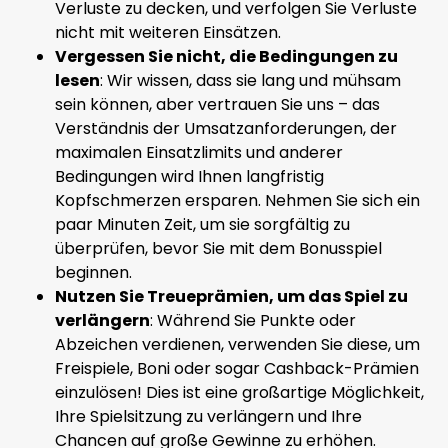
Verluste zu decken, und verfolgen Sie Verluste
nicht mit weiteren Einsätzen.
Vergessen Sie nicht, die Bedingungen zu
lesen
: Wir wissen, dass sie lang und mühsam
sein können, aber vertrauen Sie uns – das
Verständnis der Umsatzanforderungen, der
maximalen Einsatzlimits und anderer
Bedingungen wird Ihnen langfristig
Kopfschmerzen ersparen. Nehmen Sie sich ein
paar Minuten Zeit, um sie sorgfältig zu
überprüfen, bevor Sie mit dem Bonusspiel
beginnen.
Nutzen Sie Treueprämien, um das Spiel zu
verlängern
: Während Sie Punkte oder
Abzeichen verdienen, verwenden Sie diese, um
Freispiele, Boni oder sogar Cashback-Prämien
einzulösen! Dies ist eine großartige Möglichkeit,
Ihre Spielsitzung zu verlängern und Ihre
Chancen auf große Gewinne zu erhöhen.