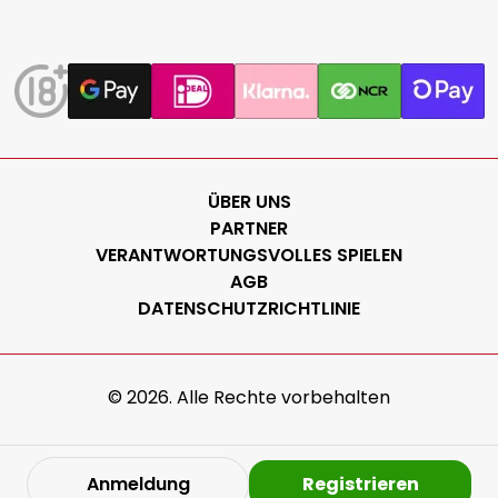
ÜBER UNS
PARTNER
VERANTWORTUNGSVOLLES SPIELEN
AGB
DATENSCHUTZRICHTLINIE
©
2026
. Alle Rechte vorbehalten
Anmeldung
Registrieren