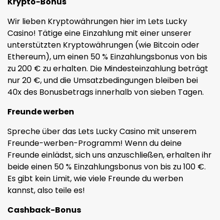
Krypto-Bonus
Wir lieben Kryptowährungen hier im Lets Lucky
Casino! Tätige eine Einzahlung mit einer unserer
unterstützten Kryptowährungen (wie Bitcoin oder
Ethereum), um einen 50 % Einzahlungsbonus von bis
zu 200 € zu erhalten. Die Mindesteinzahlung beträgt
nur 20 €, und die Umsatzbedingungen bleiben bei
40x des Bonusbetrags innerhalb von sieben Tagen.
Freunde werben
Spreche über das Lets Lucky Casino mit unserem
Freunde-werben-Programm! Wenn du deine
Freunde einlädst, sich uns anzuschließen, erhalten ihr
beide einen 50 % Einzahlungsbonus von bis zu 100 €.
Es gibt kein Limit, wie viele Freunde du werben
kannst, also teile es!
Cashback-Bonus