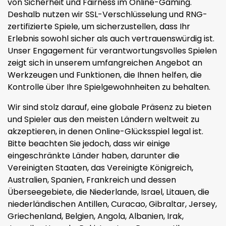
von Sicherheit und Fairness im Online-Gaming.
Deshalb nutzen wir SSL-Verschlüsselung und RNG-
zertifizierte Spiele, um sicherzustellen, dass Ihr
Erlebnis sowohl sicher als auch vertrauenswürdig ist.
Unser Engagement für verantwortungsvolles Spielen
zeigt sich in unserem umfangreichen Angebot an
Werkzeugen und Funktionen, die Ihnen helfen, die
Kontrolle über Ihre Spielgewohnheiten zu behalten.
Wir sind stolz darauf, eine globale Präsenz zu bieten
und Spieler aus den meisten Ländern weltweit zu
akzeptieren, in denen Online-Glücksspiel legal ist.
Bitte beachten Sie jedoch, dass wir einige
eingeschränkte Länder haben, darunter die
Vereinigten Staaten, das Vereinigte Königreich,
Australien, Spanien, Frankreich und dessen
Überseegebiete, die Niederlande, Israel, Litauen, die
niederländischen Antillen, Curacao, Gibraltar, Jersey,
Griechenland, Belgien, Angola, Albanien, Irak,